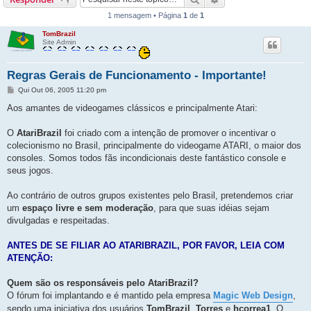
1 mensagem • Página
1
de
1
TomBrazil
Site Admin
Regras Gerais de Funcionamento - Importante!
M
Qui Out 06, 2005 11:20 pm
e
n
Aos amantes de videogames clássicos e principalmente Atari:
s
a
g
O
AtariBrazil
foi criado com a intenção de promover o incentivar o
e
colecionismo no Brasil, principalmente do videogame ATARI, o maior dos
m
consoles. Somos todos fãs incondicionais deste fantástico console e
seus jogos.
Ao contrário de outros grupos existentes pelo Brasil, pretendemos criar
um
espaço livre e sem moderação
, para que suas idéias sejam
divulgadas e respeitadas.
ANTES DE SE FILIAR AO ATARIBRAZIL, POR FAVOR, LEIA COM
ATENÇÃO:
Quem são os responsáveis pelo AtariBrazil?
O fórum foi implantando e é mantido pela empresa
Magic Web Design
,
sendo uma iniciativa dos usuários
TomBrazil
,
Torres
e
hcorrea1
. O