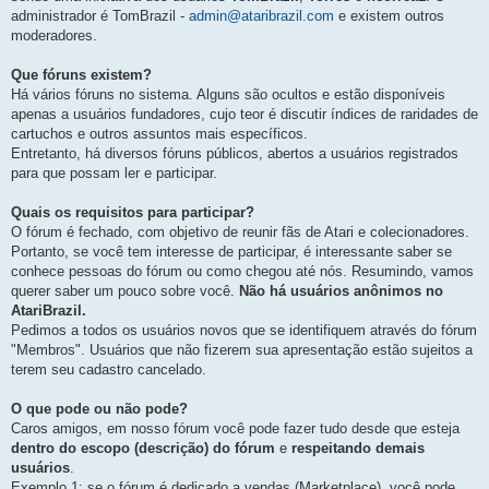
administrador é TomBrazil -
admin@ataribrazil.com
e existem outros
moderadores.
Que fóruns existem?
Há vários fóruns no sistema. Alguns são ocultos e estão disponíveis
apenas a usuários fundadores, cujo teor é discutir índices de raridades de
cartuchos e outros assuntos mais específicos.
Entretanto, há diversos fóruns públicos, abertos a usuários registrados
para que possam ler e participar.
Quais os requisitos para participar?
O fórum é fechado, com objetivo de reunir fãs de Atari e colecionadores.
Portanto, se você tem interesse de participar, é interessante saber se
conhece pessoas do fórum ou como chegou até nós. Resumindo, vamos
querer saber um pouco sobre você.
Não há usuários anônimos no
AtariBrazil.
Pedimos a todos os usuários novos que se identifiquem através do fórum
"Membros". Usuários que não fizerem sua apresentação estão sujeitos a
terem seu cadastro cancelado.
O que pode ou não pode?
Caros amigos, em nosso fórum você pode fazer tudo desde que esteja
dentro do escopo (descrição) do fórum
e
respeitando demais
usuários
.
Exemplo 1:
se o fórum é dedicado a vendas (Marketplace), você pode