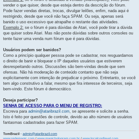
vender o que quiser, desde que esteja dentro da descrição do fórum.
Pode fazer vendas diretas, trocas, divulgar leilões, enfim, nada aqui é
restrigindo, desde que você não faça SPAM. Ou seja, apenas será
banido o uso excessivo que atrapalhe o restante das atividades.
Exemplo 2:
se o fórum é para dúvidas de Atari, você pode tirar a dúvida
que quiser sobre Atari. Mas não poste dúvidas sobre outros consoles ou
tente fazer uma venda num fórum que é para dúvidas.
Usuários podem ser banidos?
Como a princípio qualquer pessoa pode se cadastrar, nos resguardamos
o direito de banir e bloquear o IP daqueles usuários que estiverem
desrespeitando outros. Discussões são bem-vindas desde que sem
ofensas. Não há moderação de conteúdo contanto que não seja
explicitamente com intenção de prejudicar o próximo. Entretanto, se você
tem algo construtivo a falar, mesmo que fira interesse de terceiros, seja
bem-vindo. Este fórum é democrático.
Deseja participar?
SENHA DE ACESSO PARA O MENU DE REGISTRO:
Escreva para
admin@ataribrazil.com
, se apresente e solicite a senha.
Isto é feito por questões de controle, devido ao alto número de usuários
fantasmas cadastrados para fazer SPAM.
TomBrazil
-
admin@ataribrazil.com
www.redemagic.com
/
www.magichologram.com.br
/
www.localconfiavel.com