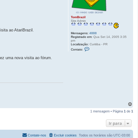
TomBrazil
Site Admin
ita ao AtariBrazil.
Mensagens:
4888
Registrado em:
Qua Set 14, 2005 3:35
pm
Localização:
Curitiba - PR
C
Contato:
o
n
ez uma nova visita ao fórum.
t
a
t
o
T
o
m
B
r
a
z
i
l
V
o
1 mensagem • Página
1
de
1
l
t
a
Ir para
r
a
o
Contate-nos
Excluir cookies
Todos os horários são
UTC-03:00