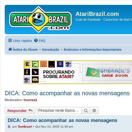
AtariBrazil.com
Guia de Raridade - Cartuchos de Atari B
Links rápidos
FAQ
Índice do fórum
Introdução
Anúncios e Informações Importantes
DICA: Como acompanhar as novas mensagens
Moderador:
hcorrea1
Pesquisar
Pesquisa avançada
Responder
DICA: Como acompanhar as novas mensagens
M
por
TomBrazil
»
Qui Nov 10, 2005 11:39 pm
e