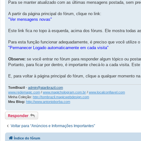
n
Para se manter atualizado com as últimas mensagens postada, sem prec
s
a
g
A partir da página principal do fórum, clique no link:
e
"Ver mensagens novas"
m
Este link fica no topo à esquerda, acima dos fóruns. Ele mostra todas 
Para esta função funcionar adequadamente, é preciso que você utilize o 
"Permanecer Logado automaticamente em cada visita"
Observe:
se você entrar no fórum para responder algum tópico ou posta
Portanto, para ficar por dentro, é importante checá-lo a cada visita. Este
E, para voltar à página principal do fórum, clique a qualquer momento na 
TomBrazil
-
admin@ataribrazil.com
www.redemagic.com
/
www.magichologram.com.br
/
www.localconfiavel.com
Minha Coleção:
http://tombrazil.magicwebdesign.com
Meu Blog:
http://www.antonioborba.com
Responder
Voltar para “Anúncios e Informações Importantes”
Índice do fórum