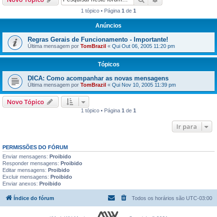
1 tópico • Página
1
de
1
Anúncios
Regras Gerais de Funcionamento - Importante!
Última mensagem por
TomBrazil
«
Qui Out 06, 2005 11:20 pm
Tópicos
DICA: Como acompanhar as novas mensagens
Última mensagem por
TomBrazil
«
Qui Nov 10, 2005 11:39 pm
Novo Tópico
1 tópico • Página
1
de
1
Ir para
PERMISSÕES DO FÓRUM
Enviar mensagens:
Proibido
Responder mensagens:
Proibido
Editar mensagens:
Proibido
Excluir mensagens:
Proibido
Enviar anexos:
Proibido
Índice do fórum
Todos os horários são
UTC-03:00