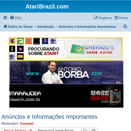
AtariBrazil.com
FAQ
Registrar
Entrar
P
Índice do fórum
Introdução
Anúncios e Informações Importantes
e
s
q
u
i
s
a
r
Anúncios e Informações Importantes
Moderador:
hcorrea1
Pesquisar
Pesquisa avançada
Novo Tópico