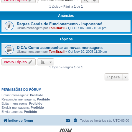
1 tópico • Página
1
de
1
Anúncios
Regras Gerais de Funcionamento - Importante!
Última mensagem por
TomBrazil
«
Qui Out 06, 2005 11:20 pm
Tópicos
DICA: Como acompanhar as novas mensagens
Última mensagem por
TomBrazil
«
Qui Nov 10, 2005 11:39 pm
Novo Tópico
1 tópico • Página
1
de
1
Ir para
PERMISSÕES DO FÓRUM
Enviar mensagens:
Proibido
Responder mensagens:
Proibido
Editar mensagens:
Proibido
Excluir mensagens:
Proibido
Enviar anexos:
Proibido
Índice do fórum
Todos os horários são
UTC-03:00