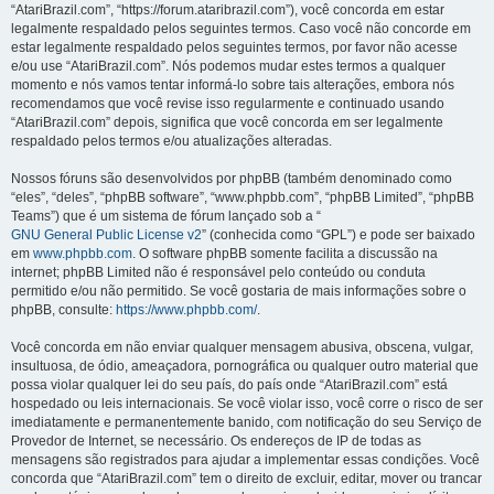
“AtariBrazil.com”, “https://forum.ataribrazil.com”), você concorda em estar
legalmente respaldado pelos seguintes termos. Caso você não concorde em
estar legalmente respaldado pelos seguintes termos, por favor não acesse
e/ou use “AtariBrazil.com”. Nós podemos mudar estes termos a qualquer
momento e nós vamos tentar informá-lo sobre tais alterações, embora nós
recomendamos que você revise isso regularmente e continuado usando
“AtariBrazil.com” depois, significa que você concorda em ser legalmente
respaldado pelos termos e/ou atualizações alteradas.
Nossos fóruns são desenvolvidos por phpBB (também denominado como
“eles”, “deles”, “phpBB software”, “www.phpbb.com”, “phpBB Limited”, “phpBB
Teams”) que é um sistema de fórum lançado sob a “
GNU General Public License v2
” (conhecida como “GPL”) e pode ser baixado
em
www.phpbb.com
. O software phpBB somente facilita a discussão na
internet; phpBB Limited não é responsável pelo conteúdo ou conduta
permitido e/ou não permitido. Se você gostaria de mais informações sobre o
phpBB, consulte:
https://www.phpbb.com/
.
Você concorda em não enviar qualquer mensagem abusiva, obscena, vulgar,
insultuosa, de ódio, ameaçadora, pornográfica ou qualquer outro material que
possa violar qualquer lei do seu país, do país onde “AtariBrazil.com” está
hospedado ou leis internacionais. Se você violar isso, você corre o risco de ser
imediatamente e permanentemente banido, com notificação do seu Serviço de
Provedor de Internet, se necessário. Os endereços de IP de todas as
mensagens são registrados para ajudar a implementar essas condições. Você
concorda que “AtariBrazil.com” tem o direito de excluir, editar, mover ou trancar