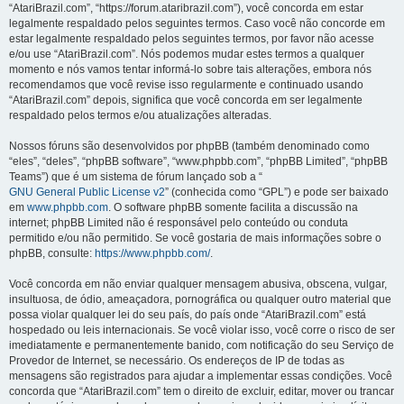
“AtariBrazil.com”, “https://forum.ataribrazil.com”), você concorda em estar
legalmente respaldado pelos seguintes termos. Caso você não concorde em
estar legalmente respaldado pelos seguintes termos, por favor não acesse
e/ou use “AtariBrazil.com”. Nós podemos mudar estes termos a qualquer
momento e nós vamos tentar informá-lo sobre tais alterações, embora nós
recomendamos que você revise isso regularmente e continuado usando
“AtariBrazil.com” depois, significa que você concorda em ser legalmente
respaldado pelos termos e/ou atualizações alteradas.
Nossos fóruns são desenvolvidos por phpBB (também denominado como
“eles”, “deles”, “phpBB software”, “www.phpbb.com”, “phpBB Limited”, “phpBB
Teams”) que é um sistema de fórum lançado sob a “
GNU General Public License v2
” (conhecida como “GPL”) e pode ser baixado
em
www.phpbb.com
. O software phpBB somente facilita a discussão na
internet; phpBB Limited não é responsável pelo conteúdo ou conduta
permitido e/ou não permitido. Se você gostaria de mais informações sobre o
phpBB, consulte:
https://www.phpbb.com/
.
Você concorda em não enviar qualquer mensagem abusiva, obscena, vulgar,
insultuosa, de ódio, ameaçadora, pornográfica ou qualquer outro material que
possa violar qualquer lei do seu país, do país onde “AtariBrazil.com” está
hospedado ou leis internacionais. Se você violar isso, você corre o risco de ser
imediatamente e permanentemente banido, com notificação do seu Serviço de
Provedor de Internet, se necessário. Os endereços de IP de todas as
mensagens são registrados para ajudar a implementar essas condições. Você
concorda que “AtariBrazil.com” tem o direito de excluir, editar, mover ou trancar