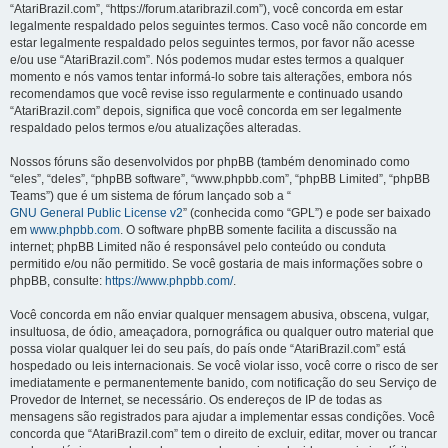
“AtariBrazil.com”, “https://forum.ataribrazil.com”), você concorda em estar
legalmente respaldado pelos seguintes termos. Caso você não concorde em
estar legalmente respaldado pelos seguintes termos, por favor não acesse
e/ou use “AtariBrazil.com”. Nós podemos mudar estes termos a qualquer
momento e nós vamos tentar informá-lo sobre tais alterações, embora nós
recomendamos que você revise isso regularmente e continuado usando
“AtariBrazil.com” depois, significa que você concorda em ser legalmente
respaldado pelos termos e/ou atualizações alteradas.
Nossos fóruns são desenvolvidos por phpBB (também denominado como
“eles”, “deles”, “phpBB software”, “www.phpbb.com”, “phpBB Limited”, “phpBB
Teams”) que é um sistema de fórum lançado sob a “
GNU General Public License v2
” (conhecida como “GPL”) e pode ser baixado
em
www.phpbb.com
. O software phpBB somente facilita a discussão na
internet; phpBB Limited não é responsável pelo conteúdo ou conduta
permitido e/ou não permitido. Se você gostaria de mais informações sobre o
phpBB, consulte:
https://www.phpbb.com/
.
Você concorda em não enviar qualquer mensagem abusiva, obscena, vulgar,
insultuosa, de ódio, ameaçadora, pornográfica ou qualquer outro material que
possa violar qualquer lei do seu país, do país onde “AtariBrazil.com” está
hospedado ou leis internacionais. Se você violar isso, você corre o risco de ser
imediatamente e permanentemente banido, com notificação do seu Serviço de
Provedor de Internet, se necessário. Os endereços de IP de todas as
mensagens são registrados para ajudar a implementar essas condições. Você
concorda que “AtariBrazil.com” tem o direito de excluir, editar, mover ou trancar