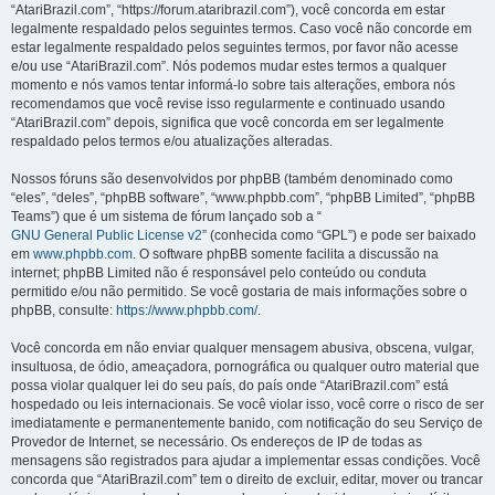
“AtariBrazil.com”, “https://forum.ataribrazil.com”), você concorda em estar
legalmente respaldado pelos seguintes termos. Caso você não concorde em
estar legalmente respaldado pelos seguintes termos, por favor não acesse
e/ou use “AtariBrazil.com”. Nós podemos mudar estes termos a qualquer
momento e nós vamos tentar informá-lo sobre tais alterações, embora nós
recomendamos que você revise isso regularmente e continuado usando
“AtariBrazil.com” depois, significa que você concorda em ser legalmente
respaldado pelos termos e/ou atualizações alteradas.
Nossos fóruns são desenvolvidos por phpBB (também denominado como
“eles”, “deles”, “phpBB software”, “www.phpbb.com”, “phpBB Limited”, “phpBB
Teams”) que é um sistema de fórum lançado sob a “
GNU General Public License v2
” (conhecida como “GPL”) e pode ser baixado
em
www.phpbb.com
. O software phpBB somente facilita a discussão na
internet; phpBB Limited não é responsável pelo conteúdo ou conduta
permitido e/ou não permitido. Se você gostaria de mais informações sobre o
phpBB, consulte:
https://www.phpbb.com/
.
Você concorda em não enviar qualquer mensagem abusiva, obscena, vulgar,
insultuosa, de ódio, ameaçadora, pornográfica ou qualquer outro material que
possa violar qualquer lei do seu país, do país onde “AtariBrazil.com” está
hospedado ou leis internacionais. Se você violar isso, você corre o risco de ser
imediatamente e permanentemente banido, com notificação do seu Serviço de
Provedor de Internet, se necessário. Os endereços de IP de todas as
mensagens são registrados para ajudar a implementar essas condições. Você
concorda que “AtariBrazil.com” tem o direito de excluir, editar, mover ou trancar