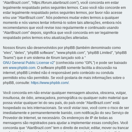
“AtariBrazil.com”, “https://forum.ataribrazil.com”), você concorda em estar
legalmente respaldado pelos seguintes termos. Caso você não concorde em
estar legalmente respaldado pelos seguintes termos, por favor não acesse
e/ou use “AtariBrazil.com”. Nós podemos mudar estes termos a qualquer
momento e nós vamos tentar informá-lo sobre tais alterações, embora nós
recomendamos que você revise isso regularmente e continuado usando
“AtariBrazil.com” depois, significa que você concorda em ser legalmente
respaldado pelos termos e/ou atualizações alteradas.
Nossos fóruns são desenvolvidos por phpBB (também denominado como
“eles”, “deles”, “phpBB software”, “www.phpbb.com”, “phpBB Limited”, “phpBB
Teams”) que é um sistema de fórum lançado sob a “
GNU General Public License v2
” (conhecida como “GPL”) e pode ser baixado
em
www.phpbb.com
. O software phpBB somente facilita a discussão na
internet; phpBB Limited não é responsável pelo conteúdo ou conduta
permitido e/ou não permitido. Se você gostaria de mais informações sobre o
phpBB, consulte:
https://www.phpbb.com/
.
Você concorda em não enviar qualquer mensagem abusiva, obscena, vulgar,
insultuosa, de ódio, ameaçadora, pornográfica ou qualquer outro material que
possa violar qualquer lei do seu país, do país onde “AtariBrazil.com” está
hospedado ou leis internacionais. Se você violar isso, você corre o risco de ser
imediatamente e permanentemente banido, com notificação do seu Serviço de
Provedor de Internet, se necessário. Os endereços de IP de todas as
mensagens são registrados para ajudar a implementar essas condições. Você
concorda que “AtariBrazil.com” tem o direito de excluir, editar, mover ou trancar