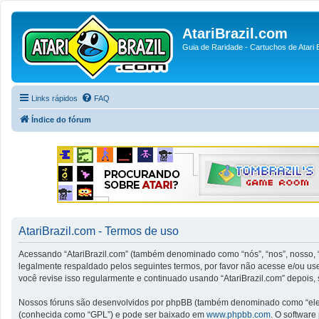
AtariBrazil.com
Guia de Raridade - Cartuchos de Atari B
Links rápidos
FAQ
Índice do fórum
AtariBrazil.com - Termos de uso
Acessando “AtariBrazil.com” (também denominado como “nós”, “nos”, nosso, “A
legalmente respaldado pelos seguintes termos, por favor não acesse e/ou u
você revise isso regularmente e continuado usando “AtariBrazil.com” depois,
Nossos fóruns são desenvolvidos por phpBB (também denominado como “eles”
(conhecida como “GPL”) e pode ser baixado em
www.phpbb.com
. O software