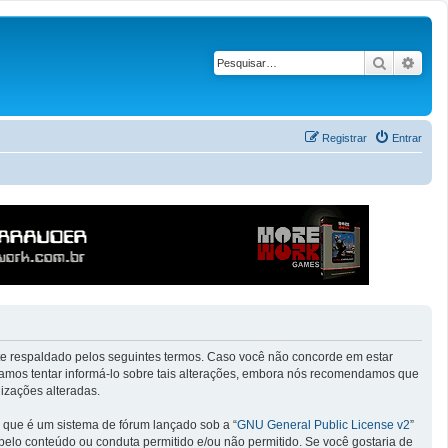
Pesquisar
Pesq
Registrar
Entrar
ente respaldado pelos seguintes termos. Caso você não concorde em estar
vamos tentar informá-lo sobre tais alterações, embora nós recomendamos que
izações alteradas.
que é um sistema de fórum lançado sob a “
GNU General Public License v2
”
 pelo conteúdo ou conduta permitido e/ou não permitido. Se você gostaria de