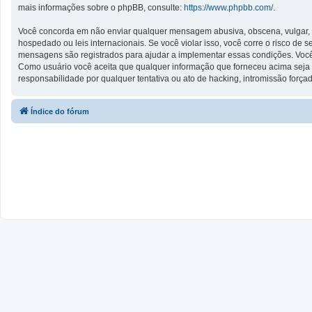
mais informações sobre o phpBB, consulte:
https://www.phpbb.com/
.
Você concorda em não enviar qualquer mensagem abusiva, obscena, vulgar, ins
hospedado ou leis internacionais. Se você violar isso, você corre o risco d
mensagens são registrados para ajudar a implementar essas condições. Você co
Como usuário você aceita que qualquer informação que forneceu acima seja 
responsabilidade por qualquer tentativa ou ato de hacking, intromissão forç
Índice do fórum