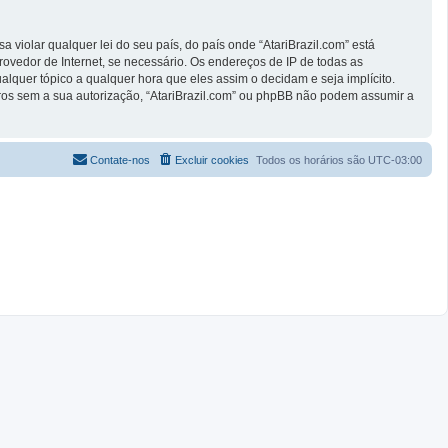
violar qualquer lei do seu país, do país onde “AtariBrazil.com” está
rovedor de Internet, se necessário. Os endereços de IP de todas as
alquer tópico a qualquer hora que eles assim o decidam e seja implícito.
ros sem a sua autorização, “AtariBrazil.com” ou phpBB não podem assumir a
Contate-nos
Excluir cookies
Todos os horários são
UTC-03:00