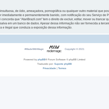
ultuosa, de ódio, ameaçadora, pornográfica ou qualquer outro material que possa 
e ser imediatamente e permanentemente banido, com notificação do seu Serviço de P
ncorda que “AtariBrazil.com” tem o direito de excluir, editar, mover ou trancar qu
salva em um banco de dados. Apesar dessa informação não ser fornecida a tercei
ada e ilegal que conduza a exposição dessa informação.
#MadeWithMagic
Copyright © 2021
Powered by
phpBB
® Forum Software © phpBB Limited
Traduzido por:
Suporte phpBB
Privacidade
|
Termos