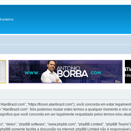
rasileiros
tariBrazil.com”, “https://forum.ataribrazil.com”), você concorda em estar legalm
se “AtariBrazil.com”. Nós podemos mudar estes termos a qualquer momento e nós 
 significa que você concorda em ser legalmente respaldado pelos termos e/ou atual
, “deles”, “phpBB software”, “www.phpbb.com”, “phpBB Limited”, “phpBB Teams”) 
 phpBB somente facilita a discussão na internet; phpBB Limited não é responsável