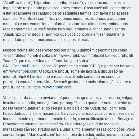
“AtariBrazil.com”, “https://forum.ataribrazil.com”), você concorda em estar
legalmente respaldado pelos seguintes termos. Caso você não concorde em
estar legalmente respaldado pelos seguintes termos, por favor não acesse
e/ou use “AtariBrazil.com”. Nós podemos mudar estes termos a qualquer
momento e nós vamos tentar informá-lo sobre tais alterações, embora nós
recomendamos que você revise isso regularmente e continuado usando
“AtariBrazil.com” depois, significa que você concorda em ser legalmente
respaldado pelos termos e/ou atualizações alteradas.
Nossos fóruns são desenvolvidos por phpBB (também denominado como
“eles”, “deles”, “phpBB software”, “www.phpbb.com”, “phpBB Limited”, “phpBB
Teams”) que é um sistema de fórum lançado sob a “
GNU General Public License v2
” (conhecida como “GPL”) e pode ser baixado
em
www.phpbb.com
. O software phpBB somente facilita a discussão na
internet; phpBB Limited não é responsável pelo conteúdo ou conduta
permitido e/ou não permitido. Se você gostaria de mais informações sobre o
phpBB, consulte:
https://www.phpbb.com/
.
Você concorda em não enviar qualquer mensagem abusiva, obscena, vulgar,
insultuosa, de ódio, ameaçadora, pornográfica ou qualquer outro material que
possa violar qualquer lei do seu país, do país onde “AtariBrazil.com” está
hospedado ou leis internacionais. Se você violar isso, você corre o risco de ser
imediatamente e permanentemente banido, com notificação do seu Serviço de
Provedor de Internet, se necessário. Os endereços de IP de todas as
mensagens são registrados para ajudar a implementar essas condições. Você
concorda que “AtariBrazil.com” tem o direito de excluir, editar, mover ou trancar