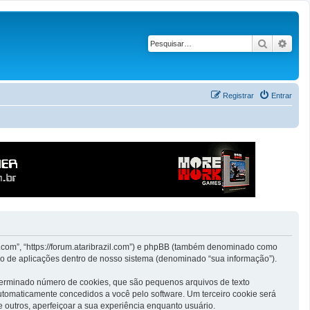
Pesquisar
Pesq
Registrar
Entrar
il.com”, “https://forum.ataribrazil.com”) e phpBB (também denominado como
ão de aplicações dentro de nosso sistema (denominado “sua informação”).
eterminado número de cookies, que são pequenos arquivos de texto
automaticamente concedidos a você pelo software. Um terceiro cookie será
e outros, aperfeiçoar a sua experiência enquanto usuário.