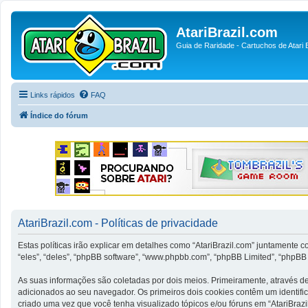
AtariBrazil.com
Guia de Raridade - Cartuchos de Atari B
Links rápidos
FAQ
Índice do fórum
AtariBrazil.com - Políticas de privacidade
Estas políticas irão explicar em detalhes como “AtariBrazil.com” juntamente 
“eles”, “deles”, “phpBB software”, “www.phpbb.com”, “phpBB Limited”, “phpB
As suas informações são coletadas por dois meios. Primeiramente, através d
adicionados ao seu navegador. Os primeiros dois cookies contêm um identific
criado uma vez que você tenha visualizado tópicos e/ou fóruns em “AtariBrazil