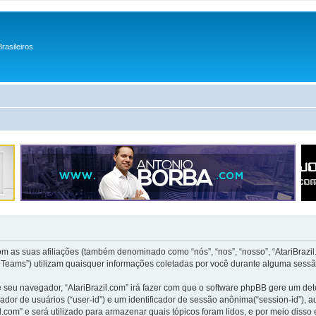
rasileiros
com as suas afiliações (também denominado como “nós”, “nos”, “nosso”, “AtariBraz
B Teams”) utilizam quaisquer informações coletadas por você durante alguma sess
e seu navegador, “AtariBrazil.com” irá fazer com que o software phpBB gere um d
ador de usuários (“user-id”) e um identificador de sessão anônima(“session-id”), 
.com” e será utilizado para armazenar quais tópicos foram lidos, e por meio disso 