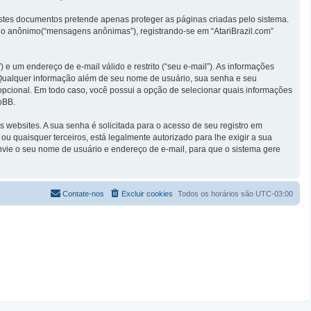
stes documentos pretende apenas proteger as páginas criadas pelo sistema.
io anônimo(“mensagens anônimas”), registrando-se em “AtariBrazil.com”
e um endereço de e-mail válido e restrito (“seu e-mail”). As informações
. Qualquer informação além de seu nome de usuário, sua senha e seu
 é opcional. Em todo caso, você possui a opção de selecionar quais informações
pBB.
websites. A sua senha é solicitada para o acesso de seu registro em
 ou quaisquer terceiros, está legalmente autorizado para lhe exigir a sua
envie o seu nome de usuário e endereço de e-mail, para que o sistema gere
Contate-nos
Excluir cookies
Todos os horários são
UTC-03:00