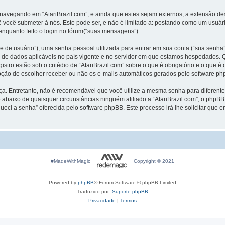
avegando em “AtariBrazil.com”, e ainda que estes sejam externos, a extensão de
você submeter à nós. Este pode ser, e não é limitado a: postando como um usuár
enquanto feito o login no fórum(“suas mensagens”).
de usuário”), uma senha pessoal utilizada para entrar em sua conta (“sua senha”) 
eção de dados aplicáveis no país vigente e no servidor em que estamos hospedados
gistro estão sob o critédio de “AtariBrazil.com” sobre o que é obrigatório e o que
opção de escolher receber ou não os e-mails automáticos gerados pelo software ph
 Entretanto, não é recomendável que você utilize a mesma senha para diferentes 
ue abaixo de quaisquer circunstâncias ninguém afiliado a “AtariBrazil.com”, o phpBB
ueci a senha” oferecida pelo software phpBB. Este processo irá lhe solicitar que 
#MadeWithMagic
Copyright © 2021
Powered by
phpBB
® Forum Software © phpBB Limited
Traduzido por:
Suporte phpBB
Privacidade
|
Termos