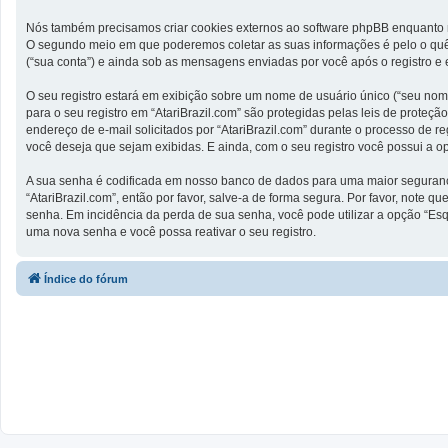
Nós também precisamos criar cookies externos ao software phpBB enquanto n
O segundo meio em que poderemos coletar as suas informações é pelo o quê 
(“sua conta”) e ainda sob as mensagens enviadas por você após o registro e 
O seu registro estará em exibição sobre um nome de usuário único (“seu nome 
para o seu registro em “AtariBrazil.com” são protegidas pelas leis de prot
endereço de e-mail solicitados por “AtariBrazil.com” durante o processo de re
você deseja que sejam exibidas. E ainda, com o seu registro você possui a 
A sua senha é codificada em nosso banco de dados para uma maior segurança.
“AtariBrazil.com”, então por favor, salve-a de forma segura. Por favor, note q
senha. Em incidência da perda de sua senha, você pode utilizar a opção “Esq
uma nova senha e você possa reativar o seu registro.
Índice do fórum