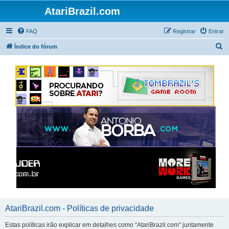
AtariBrazil.com
FAQ
Registrar
Entrar
P
Índice do fórum
e
s
q
u
i
s
a
r
AtariBrazil.com - Políticas de privacidade
Estas políticas irão explicar em detalhes como “AtariBrazil.com” juntamente