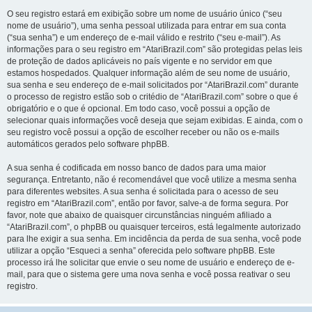
O seu registro estará em exibição sobre um nome de usuário único (“seu
nome de usuário”), uma senha pessoal utilizada para entrar em sua conta
(“sua senha”) e um endereço de e-mail válido e restrito (“seu e-mail”). As
informações para o seu registro em “AtariBrazil.com” são protegidas pelas leis
de proteção de dados aplicáveis no país vigente e no servidor em que
estamos hospedados. Qualquer informação além de seu nome de usuário,
sua senha e seu endereço de e-mail solicitados por “AtariBrazil.com” durante
o processo de registro estão sob o critédio de “AtariBrazil.com” sobre o que é
obrigatório e o que é opcional. Em todo caso, você possui a opção de
selecionar quais informações você deseja que sejam exibidas. E ainda, com o
seu registro você possui a opção de escolher receber ou não os e-mails
automáticos gerados pelo software phpBB.
A sua senha é codificada em nosso banco de dados para uma maior
segurança. Entretanto, não é recomendável que você utilize a mesma senha
para diferentes websites. A sua senha é solicitada para o acesso de seu
registro em “AtariBrazil.com”, então por favor, salve-a de forma segura. Por
favor, note que abaixo de quaisquer circunstâncias ninguém afiliado a
“AtariBrazil.com”, o phpBB ou quaisquer terceiros, está legalmente autorizado
para lhe exigir a sua senha. Em incidência da perda de sua senha, você pode
utilizar a opção “Esqueci a senha” oferecida pelo software phpBB. Este
processo irá lhe solicitar que envie o seu nome de usuário e endereço de e-
mail, para que o sistema gere uma nova senha e você possa reativar o seu
registro.