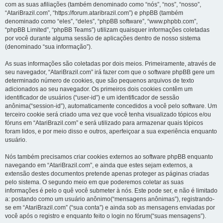
com as suas afiliações (também denominado como “nós”, “nos”, “nosso”,
“AtariBrazil.com”, “https://forum.ataribrazil.com”) e phpBB (também
denominado como “eles”, “deles”, “phpBB software”, “www.phpbb.com”,
“phpBB Limited”, “phpBB Teams”) utilizam quaisquer informações coletadas
por você durante alguma sessão de aplicações dentro de nosso sistema
(denominado “sua informação”).
As suas informações são coletadas por dois meios. Primeiramente, através de
seu navegador, “AtariBrazil.com” irá fazer com que o software phpBB gere um
determinado número de cookies, que são pequenos arquivos de texto
adicionados ao seu navegador. Os primeiros dois cookies contêm um
identificador de usuários (“user-id”) e um identificador de sessão
anônima(“session-id”), automaticamente concedidos a você pelo software. Um
terceiro cookie será criado uma vez que você tenha visualizado tópicos e/ou
fóruns em “AtariBrazil.com” e será utilizado para armazenar quais tópicos
foram lidos, e por meio disso e outros, aperfeiçoar a sua experiência enquanto
usuário.
Nós também precisamos criar cookies externos ao software phpBB enquanto
navegando em “AtariBrazil.com”, e ainda que estes sejam externos, a
extensão destes documentos pretende apenas proteger as páginas criadas
pelo sistema. O segundo meio em que poderemos coletar as suas
informações é pelo o quê você submeter à nós. Este pode ser, e não é limitado
a: postando como um usuário anônimo(“mensagens anônimas”), registrando-
se em “AtariBrazil.com” (“sua conta”) e ainda sob as mensagens enviadas por
você após o registro e enquanto feito o login no fórum(“suas mensagens”).