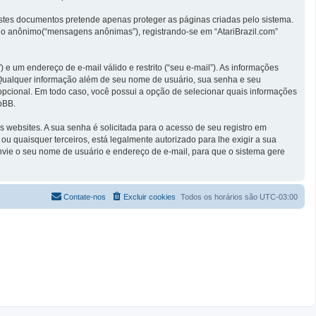
stes documentos pretende apenas proteger as páginas criadas pelo sistema.
io anônimo(“mensagens anônimas”), registrando-se em “AtariBrazil.com”
e um endereço de e-mail válido e restrito (“seu e-mail”). As informações
. Qualquer informação além de seu nome de usuário, sua senha e seu
 é opcional. Em todo caso, você possui a opção de selecionar quais informações
pBB.
websites. A sua senha é solicitada para o acesso de seu registro em
 ou quaisquer terceiros, está legalmente autorizado para lhe exigir a sua
envie o seu nome de usuário e endereço de e-mail, para que o sistema gere
Contate-nos
Excluir cookies
Todos os horários são
UTC-03:00