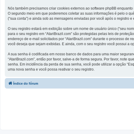
Nós também precisamos criar cookies externos ao software phpBB enquanto n
O segundo meio em que poderemos coletar as suas informações é pelo o quê 
(“sua conta”) e ainda sob as mensagens enviadas por você após o registro e 
O seu registro estará em exibição sobre um nome de usuário único (“seu nome 
para o seu registro em “AtariBrazil.com” são protegidas pelas leis de prot
endereço de e-mail solicitados por “AtariBrazil.com” durante o processo de re
você deseja que sejam exibidas. E ainda, com o seu registro você possui a 
A sua senha é codificada em nosso banco de dados para uma maior segurança.
“AtariBrazil.com”, então por favor, salve-a de forma segura. Por favor, note q
senha. Em incidência da perda de sua senha, você pode utilizar a opção “Esq
uma nova senha e você possa reativar o seu registro.
Índice do fórum