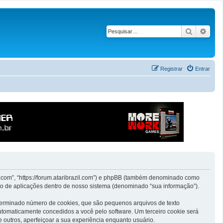
Pesquisar
Pesq
Registrar
Entrar
il.com”, “https://forum.ataribrazil.com”) e phpBB (também denominado como
ão de aplicações dentro de nosso sistema (denominado “sua informação”).
eterminado número de cookies, que são pequenos arquivos de texto
automaticamente concedidos a você pelo software. Um terceiro cookie será
e outros, aperfeiçoar a sua experiência enquanto usuário.