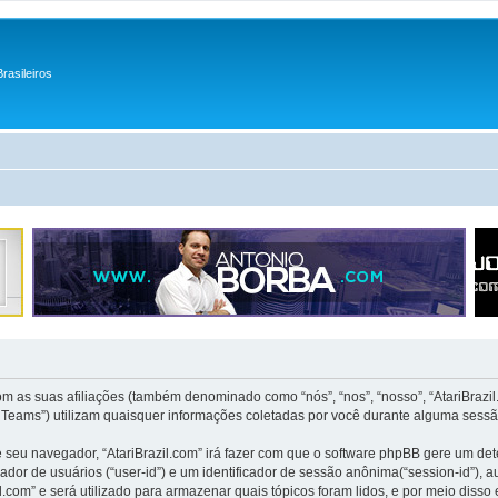
rasileiros
com as suas afiliações (também denominado como “nós”, “nos”, “nosso”, “AtariBraz
B Teams”) utilizam quaisquer informações coletadas por você durante alguma sess
e seu navegador, “AtariBrazil.com” irá fazer com que o software phpBB gere um d
ador de usuários (“user-id”) e um identificador de sessão anônima(“session-id”), 
.com” e será utilizado para armazenar quais tópicos foram lidos, e por meio disso 