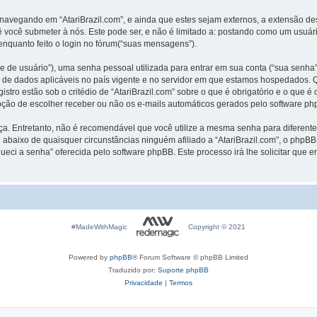
avegando em “AtariBrazil.com”, e ainda que estes sejam externos, a extensão de
você submeter à nós. Este pode ser, e não é limitado a: postando como um usuár
enquanto feito o login no fórum(“suas mensagens”).
de usuário”), uma senha pessoal utilizada para entrar em sua conta (“sua senha”) 
eção de dados aplicáveis no país vigente e no servidor em que estamos hospedados
gistro estão sob o critédio de “AtariBrazil.com” sobre o que é obrigatório e o que
opção de escolher receber ou não os e-mails automáticos gerados pelo software ph
 Entretanto, não é recomendável que você utilize a mesma senha para diferentes 
ue abaixo de quaisquer circunstâncias ninguém afiliado a “AtariBrazil.com”, o phpBB
ueci a senha” oferecida pelo software phpBB. Este processo irá lhe solicitar que 
#MadeWithMagic
Copyright © 2021
Powered by
phpBB
® Forum Software © phpBB Limited
Traduzido por:
Suporte phpBB
Privacidade
|
Termos