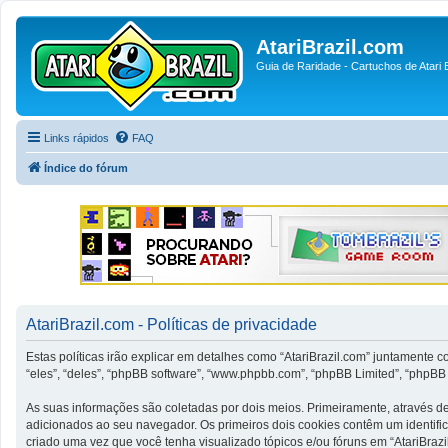
AtariBrazil.com
Guia de Raridade - Cartuchos de Atari B
Links rápidos
FAQ
Índice do fórum
AtariBrazil.com - Políticas de privacidade
Estas políticas irão explicar em detalhes como “AtariBrazil.com” juntamente 
“eles”, “deles”, “phpBB software”, “www.phpbb.com”, “phpBB Limited”, “phpB
As suas informações são coletadas por dois meios. Primeiramente, através d
adicionados ao seu navegador. Os primeiros dois cookies contêm um identific
criado uma vez que você tenha visualizado tópicos e/ou fóruns em “AtariBrazil