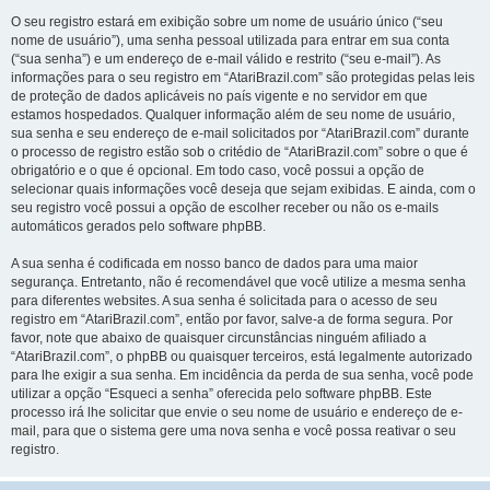
O seu registro estará em exibição sobre um nome de usuário único (“seu
nome de usuário”), uma senha pessoal utilizada para entrar em sua conta
(“sua senha”) e um endereço de e-mail válido e restrito (“seu e-mail”). As
informações para o seu registro em “AtariBrazil.com” são protegidas pelas leis
de proteção de dados aplicáveis no país vigente e no servidor em que
estamos hospedados. Qualquer informação além de seu nome de usuário,
sua senha e seu endereço de e-mail solicitados por “AtariBrazil.com” durante
o processo de registro estão sob o critédio de “AtariBrazil.com” sobre o que é
obrigatório e o que é opcional. Em todo caso, você possui a opção de
selecionar quais informações você deseja que sejam exibidas. E ainda, com o
seu registro você possui a opção de escolher receber ou não os e-mails
automáticos gerados pelo software phpBB.
A sua senha é codificada em nosso banco de dados para uma maior
segurança. Entretanto, não é recomendável que você utilize a mesma senha
para diferentes websites. A sua senha é solicitada para o acesso de seu
registro em “AtariBrazil.com”, então por favor, salve-a de forma segura. Por
favor, note que abaixo de quaisquer circunstâncias ninguém afiliado a
“AtariBrazil.com”, o phpBB ou quaisquer terceiros, está legalmente autorizado
para lhe exigir a sua senha. Em incidência da perda de sua senha, você pode
utilizar a opção “Esqueci a senha” oferecida pelo software phpBB. Este
processo irá lhe solicitar que envie o seu nome de usuário e endereço de e-
mail, para que o sistema gere uma nova senha e você possa reativar o seu
registro.