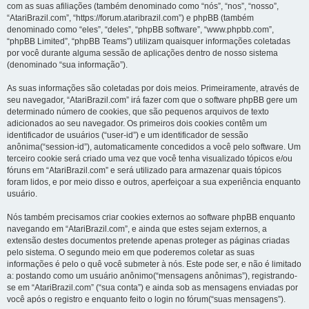
com as suas afiliações (também denominado como “nós”, “nos”, “nosso”,
“AtariBrazil.com”, “https://forum.ataribrazil.com”) e phpBB (também
denominado como “eles”, “deles”, “phpBB software”, “www.phpbb.com”,
“phpBB Limited”, “phpBB Teams”) utilizam quaisquer informações coletadas
por você durante alguma sessão de aplicações dentro de nosso sistema
(denominado “sua informação”).
As suas informações são coletadas por dois meios. Primeiramente, através de
seu navegador, “AtariBrazil.com” irá fazer com que o software phpBB gere um
determinado número de cookies, que são pequenos arquivos de texto
adicionados ao seu navegador. Os primeiros dois cookies contêm um
identificador de usuários (“user-id”) e um identificador de sessão
anônima(“session-id”), automaticamente concedidos a você pelo software. Um
terceiro cookie será criado uma vez que você tenha visualizado tópicos e/ou
fóruns em “AtariBrazil.com” e será utilizado para armazenar quais tópicos
foram lidos, e por meio disso e outros, aperfeiçoar a sua experiência enquanto
usuário.
Nós também precisamos criar cookies externos ao software phpBB enquanto
navegando em “AtariBrazil.com”, e ainda que estes sejam externos, a
extensão destes documentos pretende apenas proteger as páginas criadas
pelo sistema. O segundo meio em que poderemos coletar as suas
informações é pelo o quê você submeter à nós. Este pode ser, e não é limitado
a: postando como um usuário anônimo(“mensagens anônimas”), registrando-
se em “AtariBrazil.com” (“sua conta”) e ainda sob as mensagens enviadas por
você após o registro e enquanto feito o login no fórum(“suas mensagens”).