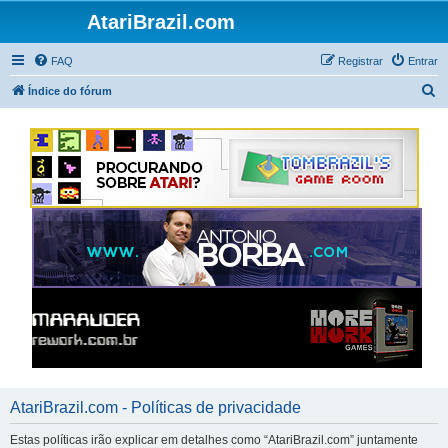
AtariBrazil.com
FAQ
Registrar
Entrar
P
Índice do fórum
e
s
q
u
i
s
a
r
AtariBrazil.com - Políticas de privacidade
Estas políticas irão explicar em detalhes como “AtariBrazil.com” juntamente