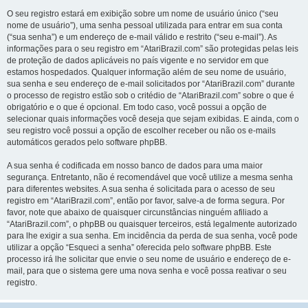
O seu registro estará em exibição sobre um nome de usuário único (“seu
nome de usuário”), uma senha pessoal utilizada para entrar em sua conta
(“sua senha”) e um endereço de e-mail válido e restrito (“seu e-mail”). As
informações para o seu registro em “AtariBrazil.com” são protegidas pelas leis
de proteção de dados aplicáveis no país vigente e no servidor em que
estamos hospedados. Qualquer informação além de seu nome de usuário,
sua senha e seu endereço de e-mail solicitados por “AtariBrazil.com” durante
o processo de registro estão sob o critédio de “AtariBrazil.com” sobre o que é
obrigatório e o que é opcional. Em todo caso, você possui a opção de
selecionar quais informações você deseja que sejam exibidas. E ainda, com o
seu registro você possui a opção de escolher receber ou não os e-mails
automáticos gerados pelo software phpBB.
A sua senha é codificada em nosso banco de dados para uma maior
segurança. Entretanto, não é recomendável que você utilize a mesma senha
para diferentes websites. A sua senha é solicitada para o acesso de seu
registro em “AtariBrazil.com”, então por favor, salve-a de forma segura. Por
favor, note que abaixo de quaisquer circunstâncias ninguém afiliado a
“AtariBrazil.com”, o phpBB ou quaisquer terceiros, está legalmente autorizado
para lhe exigir a sua senha. Em incidência da perda de sua senha, você pode
utilizar a opção “Esqueci a senha” oferecida pelo software phpBB. Este
processo irá lhe solicitar que envie o seu nome de usuário e endereço de e-
mail, para que o sistema gere uma nova senha e você possa reativar o seu
registro.