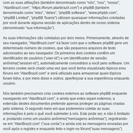
com as suas afiliações (também denominado como “nós”, “nos”, “nosso”,
“AtariBrazil.com”, “https://forum.ataribrazil.com”) e phpBB (também
denominado como “eles”, “deles”, “phpBB software”, “www.phpbb.com”,
“phpBB Limited”, “phpBB Teams”) utilizam quaisquer informações coletadas
por você durante alguma sessão de aplicações dentro de nosso sistema
(denominado “sua informação”).
As suas informações são coletadas por dois meios. Primeiramente, através de
seu navegador, “AtariBrazil.com” irá fazer com que o software phpBB gere um
determinado número de cookies, que são pequenos arquivos de texto
adicionados ao seu navegador. Os primeiros dois cookies contêm um
identificador de usuários (“user-id”) e um identificador de sessão
anônima(“session-id”), automaticamente concedidos a você pelo software. Um
terceiro cookie será criado uma vez que você tenha visualizado tópicos e/ou
fóruns em “AtariBrazil.com” e será utilizado para armazenar quais tópicos
foram lidos, e por meio disso e outros, aperfeiçoar a sua experiência enquanto
usuário.
Nós também precisamos criar cookies externos ao software phpBB enquanto
navegando em “AtariBrazil.com”, e ainda que estes sejam externos, a
extensão destes documentos pretende apenas proteger as páginas criadas
pelo sistema. O segundo meio em que poderemos coletar as suas
informações é pelo o quê você submeter à nós. Este pode ser, e não é limitado
a: postando como um usuário anônimo(“mensagens anônimas”), registrando-
se em “AtariBrazil.com” (“sua conta”) e ainda sob as mensagens enviadas por
você após o registro e enquanto feito o login no fórum(“suas mensagens”).