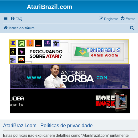
AtariBrazil.com
FAQ
Registrar
Entrar
P
Índice do fórum
e
s
q
u
i
s
a
r
AtariBrazil.com - Políticas de privacidade
Estas políticas irão explicar em detalhes como “AtariBrazil.com” juntamente