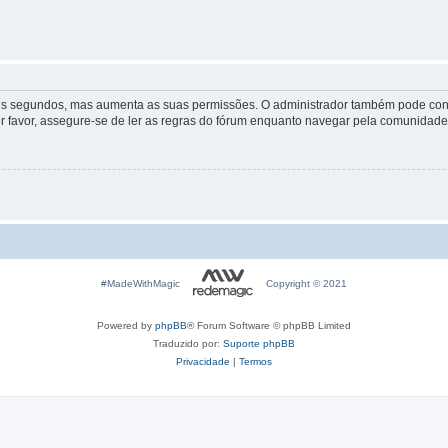
lguns segundos, mas aumenta as suas permissões. O administrador também pode conc
Por favor, assegure-se de ler as regras do fórum enquanto navegar pela comunidade
#MadeWithMagic
Copyright © 2021
Powered by
phpBB
® Forum Software © phpBB Limited
Traduzido por:
Suporte phpBB
Privacidade
|
Termos