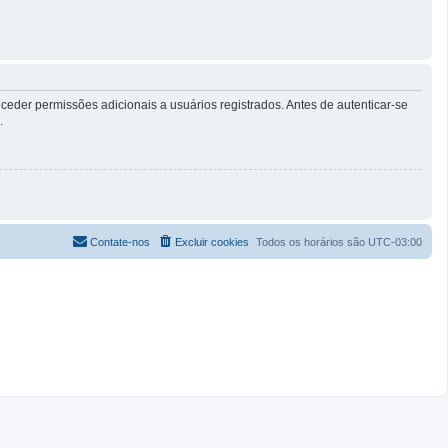
eder permissões adicionais a usuários registrados. Antes de autenticar-se
.
Contate-nos
Excluir cookies
Todos os horários são
UTC-03:00