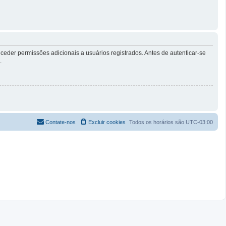
eder permissões adicionais a usuários registrados. Antes de autenticar-se
.
Contate-nos
Excluir cookies
Todos os horários são
UTC-03:00