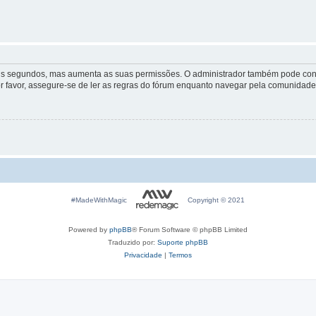
lguns segundos, mas aumenta as suas permissões. O administrador também pode conc
Por favor, assegure-se de ler as regras do fórum enquanto navegar pela comunidade
#MadeWithMagic
Copyright © 2021
Powered by
phpBB
® Forum Software © phpBB Limited
Traduzido por:
Suporte phpBB
Privacidade
|
Termos