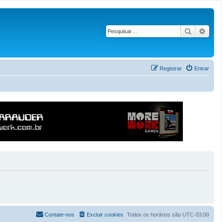
Pesquisar
Pesq
Registrar
Entrar
Contate-nos
Excluir cookies
Todos os horários são
UTC-03:00