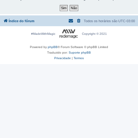
Índice do fórum
Todos os horários são
UTC-03:00
#MadeWithMagic
Copyright © 2021
Powered by
phpBB
® Forum Software © phpBB Limited
Traduzido por:
Suporte phpBB
Privacidade
|
Termos