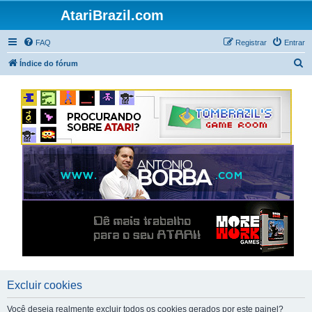
AtariBrazil.com
FAQ
Registrar
Entrar
P
Índice do fórum
e
s
q
u
i
s
a
r
Excluir cookies
Você deseja realmente excluir todos os cookies gerados por este painel?