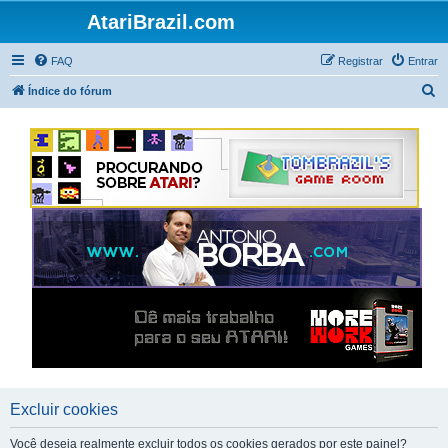
AtariBrazil.com
FAQ
Registrar
Entrar
P
Índice do fórum
e
s
q
u
i
s
a
r
Excluir cookies
Você deseja realmente excluir todos os cookies gerados por este painel?