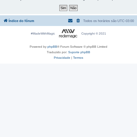
Índice do fórum
Todos os horários são
UTC-03:00
#MadeWithMagic
Copyright © 2021
Powered by
phpBB
® Forum Software © phpBB Limited
Traduzido por:
Suporte phpBB
Privacidade
|
Termos