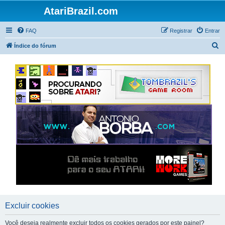
AtariBrazil.com
FAQ
Registrar
Entrar
P
Índice do fórum
e
s
q
u
i
s
a
r
Excluir cookies
Você deseja realmente excluir todos os cookies gerados por este painel?