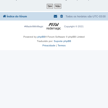
Índice do fórum
Todos os horários são
UTC-03:00
#MadeWithMagic
Copyright © 2021
Powered by
phpBB
® Forum Software © phpBB Limited
Traduzido por:
Suporte phpBB
Privacidade
|
Termos