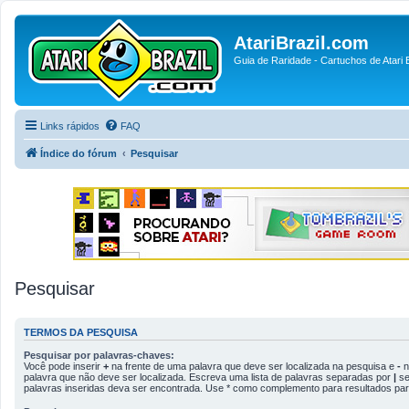
AtariBrazil.com
Guia de Raridade - Cartuchos de Atari B
Links rápidos
FAQ
Índice do fórum
Pesquisar
Pesquisar
TERMOS DA PESQUISA
Pesquisar por palavras-chaves:
Você pode inserir
+
na frente de uma palavra que deve ser localizada na pesquisa e
-
n
palavra que não deve ser localizada. Escreva uma lista de palavras separadas por
|
se
palavras inseridas deva ser encontrada. Use * como complemento para resultados parc