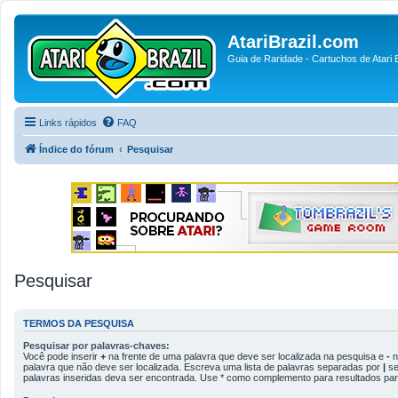
AtariBrazil.com
Guia de Raridade - Cartuchos de Atari B
Links rápidos
FAQ
Índice do fórum
Pesquisar
Pesquisar
TERMOS DA PESQUISA
Pesquisar por palavras-chaves:
Você pode inserir
+
na frente de uma palavra que deve ser localizada na pesquisa e
-
n
palavra que não deve ser localizada. Escreva uma lista de palavras separadas por
|
se
palavras inseridas deva ser encontrada. Use * como complemento para resultados parc