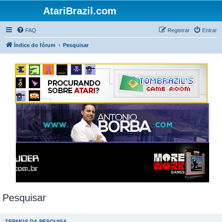
AtariBrazil.com
FAQ
Registrar
Entrar
Índice do fórum
Pesquisar
Pesquisar
TERMOS DA PESQUISA