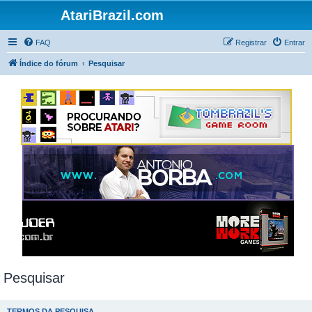
AtariBrazil.com
FAQ
Registrar
Entrar
Índice do fórum
Pesquisar
Pesquisar
TERMOS DA PESQUISA