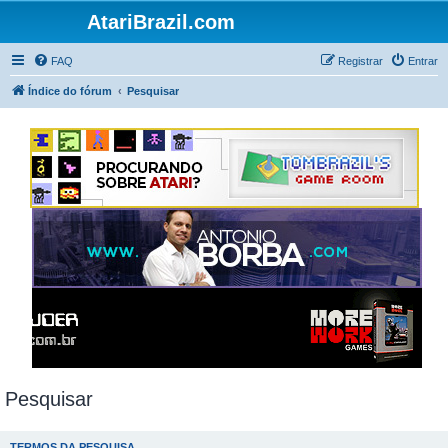
AtariBrazil.com
FAQ
Registrar
Entrar
Índice do fórum
Pesquisar
Pesquisar
TERMOS DA PESQUISA