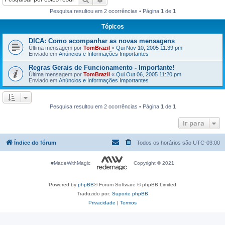
Pesquisa resultou em 2 ocorrências • Página
1
de
1
Tópicos
DICA: Como acompanhar as novas mensagens
Última mensagem por
TomBrazil
«
Qui Nov 10, 2005 11:39 pm
Enviado em
Anúncios e Informações Importantes
Regras Gerais de Funcionamento - Importante!
Última mensagem por
TomBrazil
«
Qui Out 06, 2005 11:20 pm
Enviado em
Anúncios e Informações Importantes
Pesquisa resultou em 2 ocorrências • Página
1
de
1
Ir para
Índice do fórum
Todos os horários são
UTC-03:00
#MadeWithMagic
Copyright © 2021
Powered by
phpBB
® Forum Software © phpBB Limited
Traduzido por:
Suporte phpBB
Privacidade
|
Termos