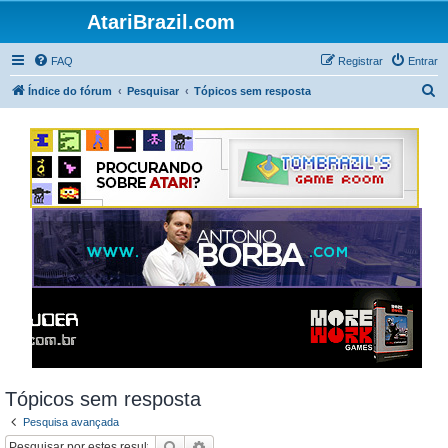
AtariBrazil.com
FAQ
Registrar
Entrar
P
Índice do fórum
Pesquisar
Tópicos sem resposta
e
s
q
u
i
s
a
r
Tópicos sem resposta
Pesquisa avançada
Pesquisar
Pesquisa avançada