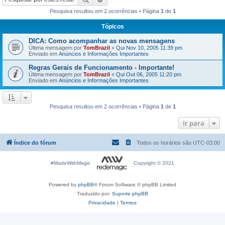
Pesquisa resultou em 2 ocorrências • Página
1
de
1
Tópicos
DICA: Como acompanhar as novas mensagens
Última mensagem por
TomBrazil
«
Qui Nov 10, 2005 11:39 pm
Enviado em
Anúncios e Informações Importantes
Regras Gerais de Funcionamento - Importante!
Última mensagem por
TomBrazil
«
Qui Out 06, 2005 11:20 pm
Enviado em
Anúncios e Informações Importantes
Pesquisa resultou em 2 ocorrências • Página
1
de
1
Ir para
Índice do fórum
Todos os horários são
UTC-03:00
#MadeWithMagic
Copyright © 2021
Powered by
phpBB
® Forum Software © phpBB Limited
Traduzido por:
Suporte phpBB
Privacidade
|
Termos