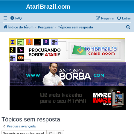
AtariBrazil.com
FAQ
Registrar
Entrar
P
Índice do fórum
Pesquisar
Tópicos sem resposta
e
s
q
u
i
s
a
r
Tópicos sem resposta
Pesquisa avançada
Pesquisar
Pesquisa avançada