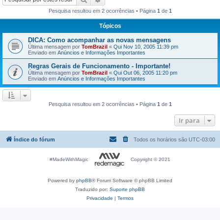
Pesquisa resultou em 2 ocorrências • Página
1
de
1
Tópicos
DICA: Como acompanhar as novas mensagens
Última mensagem por
TomBrazil
«
Qui Nov 10, 2005 11:39 pm
Enviado em
Anúncios e Informações Importantes
Regras Gerais de Funcionamento - Importante!
Última mensagem por
TomBrazil
«
Qui Out 06, 2005 11:20 pm
Enviado em
Anúncios e Informações Importantes
Pesquisa resultou em 2 ocorrências • Página
1
de
1
Ir para
Índice do fórum
Todos os horários são
UTC-03:00
#MadeWithMagic
Copyright © 2021
Powered by
phpBB
® Forum Software © phpBB Limited
Traduzido por:
Suporte phpBB
Privacidade
|
Termos