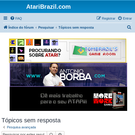
AtariBrazil.com
FAQ
Registrar
Entrar
P
Índice do fórum
Pesquisar
Tópicos sem resposta
e
s
q
u
i
s
a
r
Tópicos sem resposta
Pesquisa avançada
Pesquisar
Pesquisa avançada