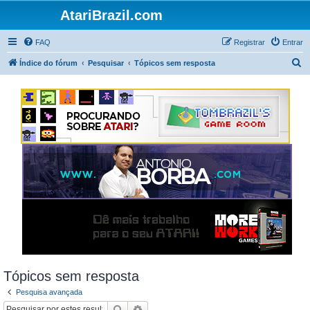
AtariBrazil.com
FAQ
Registrar
Entrar
P
Índice do fórum
Pesquisar
Tópicos sem resposta
e
s
q
u
i
s
a
r
Tópicos sem resposta
Pesquisa avançada
Pesquisar
Pesquisa avançada