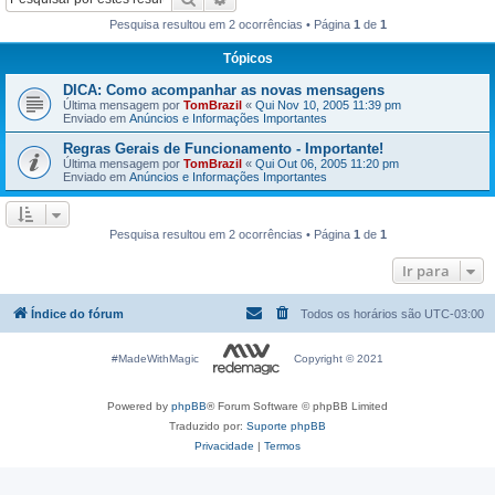
Pesquisa resultou em 2 ocorrências • Página
1
de
1
Tópicos
DICA: Como acompanhar as novas mensagens
Última mensagem por
TomBrazil
«
Qui Nov 10, 2005 11:39 pm
Enviado em
Anúncios e Informações Importantes
Regras Gerais de Funcionamento - Importante!
Última mensagem por
TomBrazil
«
Qui Out 06, 2005 11:20 pm
Enviado em
Anúncios e Informações Importantes
Pesquisa resultou em 2 ocorrências • Página
1
de
1
Ir para
Índice do fórum
Todos os horários são
UTC-03:00
#MadeWithMagic
Copyright © 2021
Powered by
phpBB
® Forum Software © phpBB Limited
Traduzido por:
Suporte phpBB
Privacidade
|
Termos