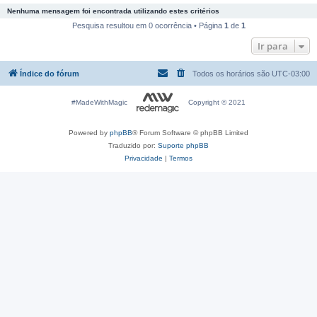
Nenhuma mensagem foi encontrada utilizando estes critérios
Pesquisa resultou em 0 ocorrência • Página
1
de
1
Ir para
Índice do fórum
Todos os horários são
UTC-03:00
#MadeWithMagic
Copyright © 2021
Powered by
phpBB
® Forum Software © phpBB Limited
Traduzido por:
Suporte phpBB
Privacidade
|
Termos