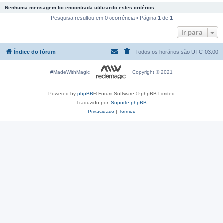
Nenhuma mensagem foi encontrada utilizando estes critérios
Pesquisa resultou em 0 ocorrência • Página
1
de
1
Ir para
Índice do fórum
Todos os horários são
UTC-03:00
#MadeWithMagic
Copyright © 2021
Powered by
phpBB
® Forum Software © phpBB Limited
Traduzido por:
Suporte phpBB
Privacidade
|
Termos