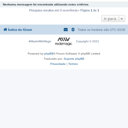
Nenhuma mensagem foi encontrada utilizando estes critérios
Pesquisa resultou em 0 ocorrência • Página
1
de
1
Ir para
Índice do fórum
Todos os horários são
UTC-03:00
#MadeWithMagic
Copyright © 2021
Powered by
phpBB
® Forum Software © phpBB Limited
Traduzido por:
Suporte phpBB
Privacidade
|
Termos