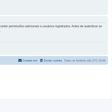
eder permissões adicionais a usuários registrados. Antes de autenticar-se
.
Contate-nos
Excluir cookies
Todos os horários são
UTC-03:00