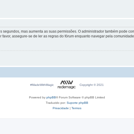
lguns segundos, mas aumenta as suas permissões. O administrador também pode conc
Por favor, assegure-se de ler as regras do fórum enquanto navegar pela comunidade
#MadeWithMagic
Copyright © 2021
Powered by
phpBB
® Forum Software © phpBB Limited
Traduzido por:
Suporte phpBB
Privacidade
|
Termos