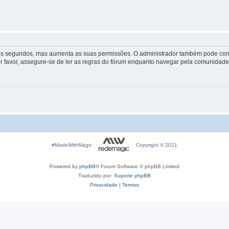
lguns segundos, mas aumenta as suas permissões. O administrador também pode conc
Por favor, assegure-se de ler as regras do fórum enquanto navegar pela comunidade
#MadeWithMagic
Copyright © 2021
Powered by
phpBB
® Forum Software © phpBB Limited
Traduzido por:
Suporte phpBB
Privacidade
|
Termos