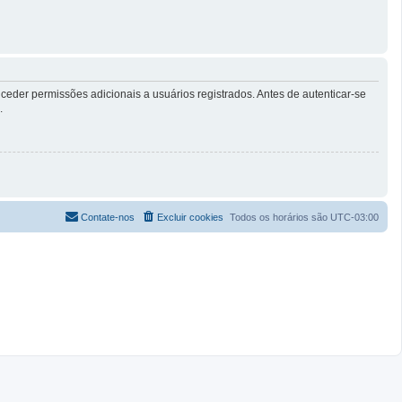
eder permissões adicionais a usuários registrados. Antes de autenticar-se
.
Contate-nos
Excluir cookies
Todos os horários são
UTC-03:00