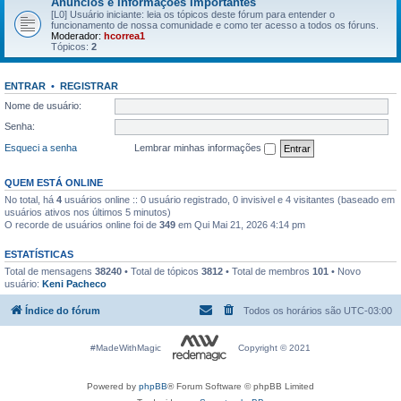
Anúncios e Informações Importantes
[L0] Usuário iniciante: leia os tópicos deste fórum para entender o
funcionamento de nossa comunidade e como ter acesso a todos os fóruns.
Moderador:
hcorrea1
Tópicos:
2
ENTRAR
•
REGISTRAR
Nome de usuário:
Senha:
Esqueci a senha
Lembrar minhas informações
QUEM ESTÁ ONLINE
No total, há
4
usuários online :: 0 usuário registrado, 0 invisivel e 4 visitantes (baseado em
usuários ativos nos últimos 5 minutos)
O recorde de usuários online foi de
349
em Qui Mai 21, 2026 4:14 pm
ESTATÍSTICAS
Total de mensagens
38240
• Total de tópicos
3812
• Total de membros
101
• Novo
usuário:
Keni Pacheco
Índice do fórum
Todos os horários são
UTC-03:00
#MadeWithMagic
Copyright © 2021
Powered by
phpBB
® Forum Software © phpBB Limited