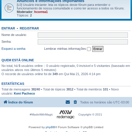
Anúncios e Informações Importantes
[L0] Usuário iniciante: leia os tópicos deste fórum para entender o
funcionamento de nossa comunidade e como ter acesso a todos os fóruns.
Moderador:
hcorrea1
Tópicos:
2
ENTRAR
•
REGISTRAR
Nome de usuário:
Senha:
Esqueci a senha
Lembrar minhas informações
QUEM ESTÁ ONLINE
No total, há
5
usuários online :: 0 usuário registrado, 0 invisivel e 5 visitantes (baseado em
usuários ativos nos últimos 5 minutos)
O recorde de usuários online foi de
349
em Qui Mai 21, 2026 4:14 pm
ESTATÍSTICAS
Total de mensagens
38240
• Total de tópicos
3812
• Total de membros
101
• Novo
usuário:
Keni Pacheco
Índice do fórum
Todos os horários são
UTC-03:00
#MadeWithMagic
Copyright © 2021
Powered by
phpBB
® Forum Software © phpBB Limited