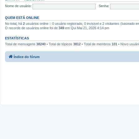
Nome de usuário:
Senha:
QUEM ESTÁ ONLINE
No total, há
2
usuários online :: 0 usuário registrado, 0 invisivel e 2 visitantes (baseado 
O recorde de usuários online foi de
349
em Qui Mai 21, 2026 4:14 pm
ESTATÍSTICAS
Total de mensagens
38240
• Total de tópicos
3812
• Total de membros
101
• Novo usuár
Índice do fórum