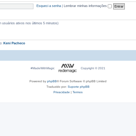
Esqueci a senha
|
Lembrar minhas informações
em usuários ativos nos últimos 5 minutos)
io:
Keni Pacheco
#MadeWithMagic
Copyright © 2021
Powered by
phpBB
® Forum Software © phpBB Limited
Traduzido por:
Suporte phpBB
Privacidade
|
Termos