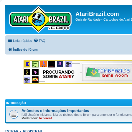
AtariBrazil.com
Guia de Raridade - Cartuchos de Atari B
Links rápidos
FAQ
Índice do fórum
INTRODUÇÃO
Anúncios e Informações Importantes
[L0] Usuário iniciante: leia os tópicos deste fórum para entender o funcion
Moderador:
hcorrea1
ENTRAR
•
REGISTRAR