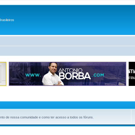
rasileiros
amento de nossa comunidade e como ter acesso a todos os fóruns.