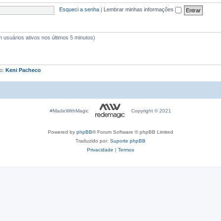
Esqueci a senha
|
Lembrar minhas informações
em usuários ativos nos últimos 5 minutos)
io:
Keni Pacheco
#MadeWithMagic
Copyright © 2021
Powered by
phpBB
® Forum Software © phpBB Limited
Traduzido por:
Suporte phpBB
Privacidade
|
Termos