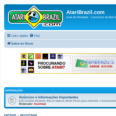
AtariBrazil.com
Guia de Raridade - Cartuchos de Atari B
Links rápidos
FAQ
Índice do fórum
INTRODUÇÃO
Anúncios e Informações Importantes
[L0] Usuário iniciante: leia os tópicos deste fórum para entender o funcion
Moderador:
hcorrea1
ENTRAR
•
REGISTRAR