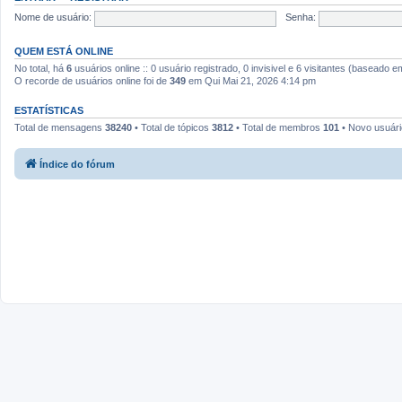
Nome de usuário:
Senha:
QUEM ESTÁ ONLINE
No total, há
6
usuários online :: 0 usuário registrado, 0 invisivel e 6 visitantes (baseado 
O recorde de usuários online foi de
349
em Qui Mai 21, 2026 4:14 pm
ESTATÍSTICAS
Total de mensagens
38240
• Total de tópicos
3812
• Total de membros
101
• Novo usuár
Índice do fórum