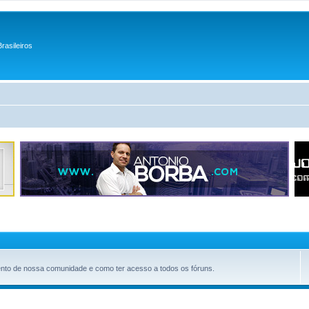
rasileiros
amento de nossa comunidade e como ter acesso a todos os fóruns.