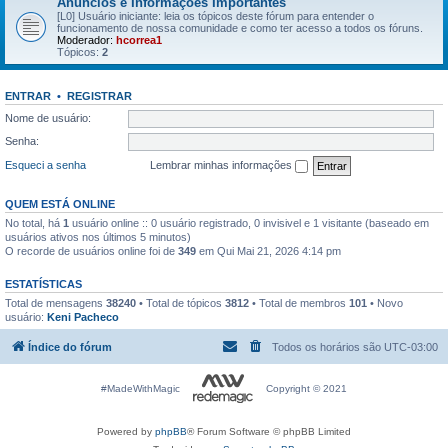
Anúncios e Informações Importantes
[L0] Usuário iniciante: leia os tópicos deste fórum para entender o
funcionamento de nossa comunidade e como ter acesso a todos os fóruns.
Moderador:
hcorrea1
Tópicos:
2
ENTRAR
•
REGISTRAR
Nome de usuário:
Senha:
Esqueci a senha
Lembrar minhas informações
QUEM ESTÁ ONLINE
No total, há
1
usuário online :: 0 usuário registrado, 0 invisivel e 1 visitante (baseado em
usuários ativos nos últimos 5 minutos)
O recorde de usuários online foi de
349
em Qui Mai 21, 2026 4:14 pm
ESTATÍSTICAS
Total de mensagens
38240
• Total de tópicos
3812
• Total de membros
101
• Novo
usuário:
Keni Pacheco
Índice do fórum
Todos os horários são
UTC-03:00
#MadeWithMagic
Copyright © 2021
Powered by
phpBB
® Forum Software © phpBB Limited