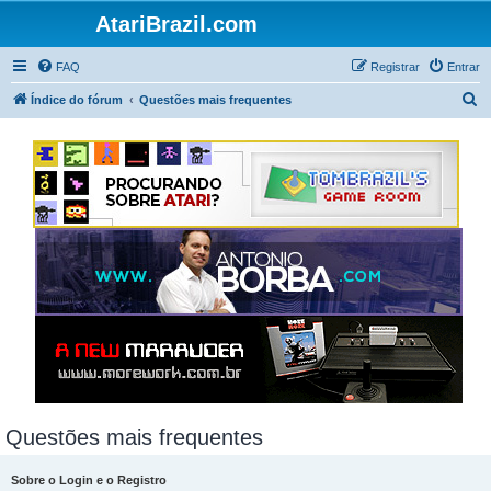
AtariBrazil.com
FAQ
Registrar
Entrar
P
Índice do fórum
Questões mais frequentes
e
s
q
u
i
s
a
r
Questões mais frequentes
Sobre o Login e o Registro