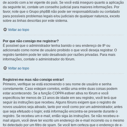
de acordo com a lei vigente do país. Se você está inseguro quanto a aplicação
da seguinte lei, contate um conselho judicial para maiores informações. Por
favor, note que o Grupo phpBB não pode ser responsabilizado ou contatado
para possíveis problemas legais e/ou judiciais de qualquer natureza, exceto
sobre as linhas descritas por este sistema.
Voltar ao topo
Por que não consigo me registrar?
É possível que o administrador tenha banido o seu endereço de IP ou
adicionado como nome de usuário proibido o que você deseja registrar. O
registro também pode ter sido desativado por razões privadas. Para mais
informações, contate o administrador do fórum.
Voltar ao topo
Registrei-me mas não consigo entrar!
Primeiro, verifique se está escrevendo o seu nome de usuário e senha
corretamente. Caso estejam corretos, então uma entre duas coisas podem
estar acontecendo. Se a função COPPA estiver ativa no fórum e você
especificou ter menos de 13 anos de idade em seu registro, você terá que
seguir às instruções que recebeu. Alguns fóruns exigem que o registro de
novos usuários seja ativado, tanto por você como por um administrador, antes
que seja efetuado o login; está informação encontra-se presente durante o
registro. Se recebeu um e-mail, então siga às instruções. Se não recebeu e-
mail algum, você deve ter escrito um endereço de e-mail incorreto ou o mesmo
foi detectado por um filtro de spam. Se você tem certeza que o endereço de e-