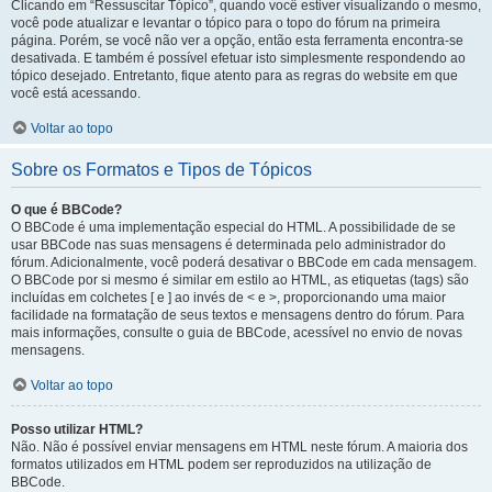
Clicando em “Ressuscitar Tópico”, quando você estiver visualizando o mesmo,
você pode atualizar e levantar o tópico para o topo do fórum na primeira
página. Porém, se você não ver a opção, então esta ferramenta encontra-se
desativada. E também é possível efetuar isto simplesmente respondendo ao
tópico desejado. Entretanto, fique atento para as regras do website em que
você está acessando.
Voltar ao topo
Sobre os Formatos e Tipos de Tópicos
O que é BBCode?
O BBCode é uma implementação especial do HTML. A possibilidade de se
usar BBCode nas suas mensagens é determinada pelo administrador do
fórum. Adicionalmente, você poderá desativar o BBCode em cada mensagem.
O BBCode por si mesmo é similar em estilo ao HTML, as etiquetas (tags) são
incluídas em colchetes [ e ] ao invés de < e >, proporcionando uma maior
facilidade na formatação de seus textos e mensagens dentro do fórum. Para
mais informações, consulte o guia de BBCode, acessível no envio de novas
mensagens.
Voltar ao topo
Posso utilizar HTML?
Não. Não é possível enviar mensagens em HTML neste fórum. A maioria dos
formatos utilizados em HTML podem ser reproduzidos na utilização de
BBCode.