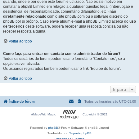
quando, onde e por quem este fórum é utilizado. Não existe motivo em
contatar a phpBB Limited em relação a qualquer questão legal (interrupção e
desistência, de responsabilidade, comentário difamatório, etc.)
não
diretamente relacionado
com o site phpBB.com ou o software discreto do
phpBB por si próprio. Caso envie algum e-mail a phpBB Limited acerca do
uso
de terceiros
deste software, poderá receber uma resposta concisa ou não
receber resposta alguma.
Voltar ao topo
Como faço para entrar em contato com o administrador do fórum?
Todos os usuários do fórum podem usar o formulário “Contate-nos”, se a
opção estiver ativada.
Os usuários registrados também podem usar o link “Equipe do fórum”.
Voltar ao topo
Ir para
Índice do fórum
Todos os horários são
UTC-03:00
#MadeWithMagic
Copyright © 2021
Powered by
phpBB
® Forum Software © phpBB Limited
Traduzido por:
Suporte phpBB
Privacidade
|
Termos