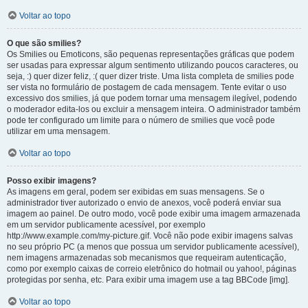
Voltar ao topo
O que são smilies?
Os Smilies ou Emoticons, são pequenas representações gráficas que podem
ser usadas para expressar algum sentimento utilizando poucos caracteres, ou
seja, :) quer dizer feliz, :( quer dizer triste. Uma lista completa de smilies pode
ser vista no formulário de postagem de cada mensagem. Tente evitar o uso
excessivo dos smilies, já que podem tornar uma mensagem ilegível, podendo
o moderador edita-los ou excluir a mensagem inteira. O administrador também
pode ter configurado um limite para o número de smilies que você pode
utilizar em uma mensagem.
Voltar ao topo
Posso exibir imagens?
As imagens em geral, podem ser exibidas em suas mensagens. Se o
administrador tiver autorizado o envio de anexos, você poderá enviar sua
imagem ao painel. De outro modo, você pode exibir uma imagem armazenada
em um servidor publicamente acessível, por exemplo
http://www.example.com/my-picture.gif. Você não pode exibir imagens salvas
no seu próprio PC (a menos que possua um servidor publicamente acessível),
nem imagens armazenadas sob mecanismos que requeiram autenticação,
como por exemplo caixas de correio eletrônico do hotmail ou yahoo!, páginas
protegidas por senha, etc. Para exibir uma imagem use a tag BBCode [img].
Voltar ao topo