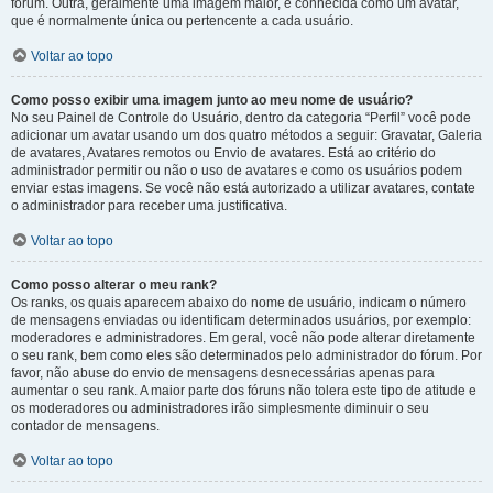
fórum. Outra, geralmente uma imagem maior, é conhecida como um avatar,
que é normalmente única ou pertencente a cada usuário.
Voltar ao topo
Como posso exibir uma imagem junto ao meu nome de usuário?
No seu Painel de Controle do Usuário, dentro da categoria “Perfil” você pode
adicionar um avatar usando um dos quatro métodos a seguir: Gravatar, Galeria
de avatares, Avatares remotos ou Envio de avatares. Está ao critério do
administrador permitir ou não o uso de avatares e como os usuários podem
enviar estas imagens. Se você não está autorizado a utilizar avatares, contate
o administrador para receber uma justificativa.
Voltar ao topo
Como posso alterar o meu rank?
Os ranks, os quais aparecem abaixo do nome de usuário, indicam o número
de mensagens enviadas ou identificam determinados usuários, por exemplo:
moderadores e administradores. Em geral, você não pode alterar diretamente
o seu rank, bem como eles são determinados pelo administrador do fórum. Por
favor, não abuse do envio de mensagens desnecessárias apenas para
aumentar o seu rank. A maior parte dos fóruns não tolera este tipo de atitude e
os moderadores ou administradores irão simplesmente diminuir o seu
contador de mensagens.
Voltar ao topo