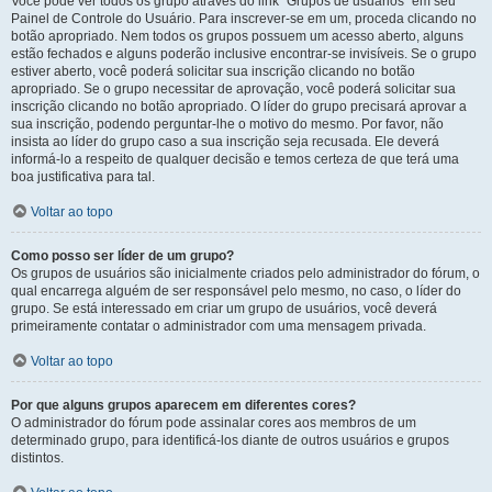
Você pode ver todos os grupo através do link “Grupos de usuários” em seu
Painel de Controle do Usuário. Para inscrever-se em um, proceda clicando no
botão apropriado. Nem todos os grupos possuem um acesso aberto, alguns
estão fechados e alguns poderão inclusive encontrar-se invisíveis. Se o grupo
estiver aberto, você poderá solicitar sua inscrição clicando no botão
apropriado. Se o grupo necessitar de aprovação, você poderá solicitar sua
inscrição clicando no botão apropriado. O líder do grupo precisará aprovar a
sua inscrição, podendo perguntar-lhe o motivo do mesmo. Por favor, não
insista ao líder do grupo caso a sua inscrição seja recusada. Ele deverá
informá-lo a respeito de qualquer decisão e temos certeza de que terá uma
boa justificativa para tal.
Voltar ao topo
Como posso ser líder de um grupo?
Os grupos de usuários são inicialmente criados pelo administrador do fórum, o
qual encarrega alguém de ser responsável pelo mesmo, no caso, o líder do
grupo. Se está interessado em criar um grupo de usuários, você deverá
primeiramente contatar o administrador com uma mensagem privada.
Voltar ao topo
Por que alguns grupos aparecem em diferentes cores?
O administrador do fórum pode assinalar cores aos membros de um
determinado grupo, para identificá-los diante de outros usuários e grupos
distintos.