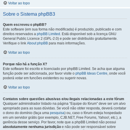
Voltar ao topo
Sobre o Sistema phpBB3
Quem escreveu o phpBB?
Este software (em sua forma não modificada) é produzido, publicado e com
direitos reservados a
phpBB Limited
. Está disponível sob a licença GNU
General Public Licence 2 (GPL-2.0) e pode ser distribuído gratuitamente.
Verifique o link
About phpBB
para mais informações.
Voltar ao topo
Porque não há a função X?
Este software foi escrito e licenciado por phpBB Limited. Se acha que alguma
função pode ser adicionada, por favor visite o
phpBB Ideas Centre
, onde você
poderá votar em funcões existentes ou sugerir novas.
Voltar ao topo
Contatos sobre questões abusivas e/ou ilegais relacionadas a este fórum
Qualquer administrador listado na página “Equipe do fórum” deve ser um alvo
apropriado para as suas dúvidas. Se você não obter resposta, deverá contatar
o dono do domínio (faça uma
pesquisa
) ou, caso o fórum esteja hospedado
em um servidor grátis (por exemplo, CJB.NET, Free Forums, Yahoo!, etc.), a
gerência desse serviço. Por favor, note que a phpBB Limited não possui
absolutamente nenhuma jurisdição
e não pode ser responsável sobre