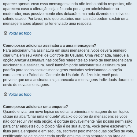
aparece apenas caso essa mensagem ainda não tenha obtido respostas; não
aparecerá caso a alteração seja efetuada por algum administrador ou
moderador, mas possivelmente eles deixarão uma nota dizendo o motivo ou
critério usado. Por favor, note que usuários normais não podem excluir uma
mensagem após alguém já ter enviado uma resposta.
Voltar ao topo
Como posso adicionar assinatura a uma mensagem?
Para adicionar uma assinatura em suas mensagens, você deverá primeiro
criar uma em seu Painel de Controle do Usuário. Uma vez criada, marque a
opção
Anexar assinatura
nas opções referentes ao envio de mensagens para
adicionar sua assinatura. Você também pode adicionar sua assinatura por
padrão para todas as suas mensagens enviadas selecionando a opção
correta em seu Painel de Controle do Usuário. Se fizer isto, você pode
prevenir que uma assinatura seja anexada a mensagens individuais durante o
envio de novas mensagens.
Voltar ao topo
Como posso adicionar uma enquete?
Quando enviar um novo tópico ou editar a primeira mensagem de um tópico,
clique na aba “Criar uma enquete” abaixo do corpo da mensagem; se você
não conseguir ver esta opção, é porque provavelmente não possui permissão
para criar enquetes ou o tópico não é de sua autoria. Você deve escrever um
título para a enquete e em seguida, escrever pelo menos duas opções de voto,
certificando-se de colocar cada opção em uma linha separada na área de