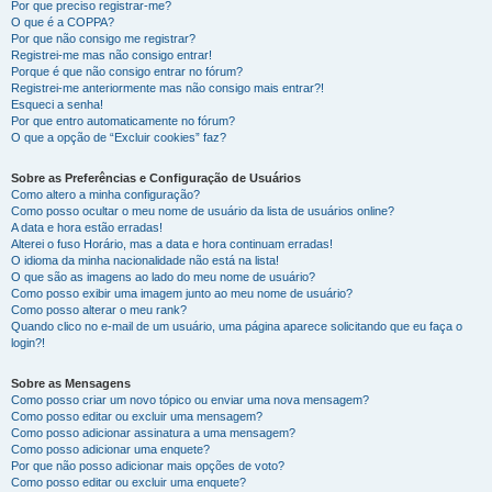
Por que preciso registrar-me?
O que é a COPPA?
Por que não consigo me registrar?
Registrei-me mas não consigo entrar!
Porque é que não consigo entrar no fórum?
Registrei-me anteriormente mas não consigo mais entrar?!
Esqueci a senha!
Por que entro automaticamente no fórum?
O que a opção de “Excluir cookies” faz?
Sobre as Preferências e Configuração de Usuários
Como altero a minha configuração?
Como posso ocultar o meu nome de usuário da lista de usuários online?
A data e hora estão erradas!
Alterei o fuso Horário, mas a data e hora continuam erradas!
O idioma da minha nacionalidade não está na lista!
O que são as imagens ao lado do meu nome de usuário?
Como posso exibir uma imagem junto ao meu nome de usuário?
Como posso alterar o meu rank?
Quando clico no e-mail de um usuário, uma página aparece solicitando que eu faça o
login?!
Sobre as Mensagens
Como posso criar um novo tópico ou enviar uma nova mensagem?
Como posso editar ou excluir uma mensagem?
Como posso adicionar assinatura a uma mensagem?
Como posso adicionar uma enquete?
Por que não posso adicionar mais opções de voto?
Como posso editar ou excluir uma enquete?